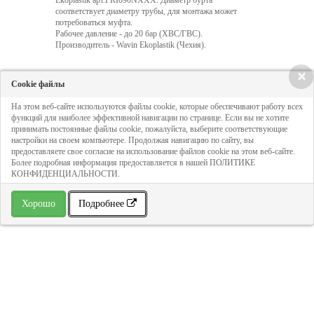
Ekoplastik арт.PRI090NXXX. Диаметр бурта
соответствует диаметру трубы, для монтажа может
потребоваться муфта.
Рабочее давление - до 20 бар (ХВС/ГВС).
Производитель - Wavin Ekoplastik (Чехия).
×
Cookie файлы
Кол-во:
На этом веб-сайте используются файлы cookie, которые обеспечивают работу всех
функций для наиболее эффективной навигации по странице. Если вы не хотите
432 руб
принимать постоянные файлы cookie, пожалуйста, выберите соответствующие
настройки на своем компьютере. Продолжая навигацию по сайту, вы
предоставляете свое согласие на использование файлов cookie на этом веб-сайте.
Более подробная информация предоставляется в нашей ПОЛИТИКЕ
ДОБАВИТЬ В КОРЗИНУ
КОНФИДЕНЦИАЛЬНОСТИ.
Хорошо
Подробнее
» В избранное