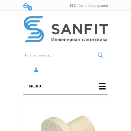
Войти
/
Регистрация
0
Корзина:
(пусто)
МЕНЮ