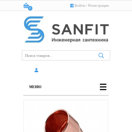
Войти
/
Регистрация
0
Корзина:
(пусто)
МЕНЮ