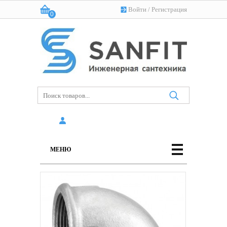
Войти
/
Регистрация
0
Корзина:
(пусто)
МЕНЮ