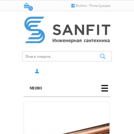
Войти
/
Регистрация
0
Корзина:
(пусто)
МЕНЮ