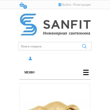
Войти
/
Регистрация
0
Корзина:
(пусто)
МЕНЮ