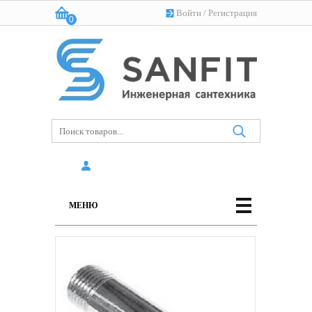
Войти
/
Регистрация
0
Корзина:
(пусто)
МЕНЮ