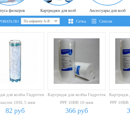
пуса фильтров
Картриджи для колб
Аксессуары для колб
РОВАТЬ ПО
По алфавиту А-Я
Сетка
Список
дж для колбы Гидротек
Картридж для колбы Гидротек
Картридж 
uacom 10SL 5 мкм
PPF 10BB 10 мкм
PPF 10BB 
82 руб
366 руб
(вспененный ПП)