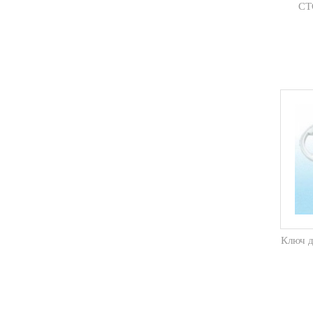
СТ
Ключ д