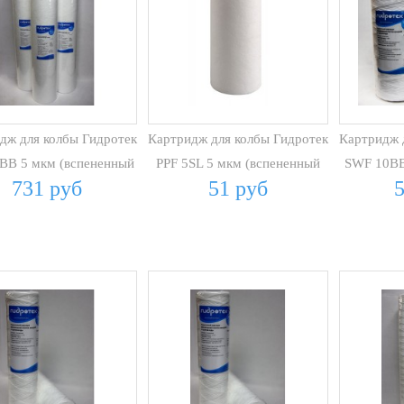
дж для колбы Гидротек
Картридж для колбы Гидротек
Картридж 
0BB 5 мкм (вспененный
PPF 5SL 5 мкм (вспененный
SWF 10BB
731 руб
51 руб
ПП)
ПП)