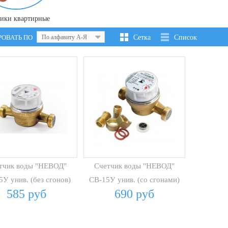
ики квартирные
РОВАТЬ ПО
По алфавиту А-Я
Сетка
Список
тчик воды "НЕВОД"
Счетчик воды "НЕВОД"
5У унив. (без сгонов)
СВ-15У унив. (со сгонами)
585 руб
690 руб