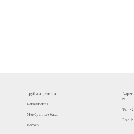
Трубы и фитинги
Адрес
60
Канализация
Tel:
+7
Мембранные баки
Email:
Насосы