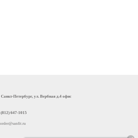
:
Санкт-Петербург, ул. Вербная д.4 офис
 (812) 647-1015
order@sanfit.ru