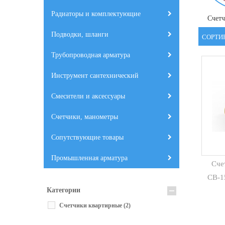
Радиаторы и комплектующие
Счетч
Подводки, шланги
СОРТИ
Трубопроводная арматура
Инструмент сантехнический
Смесители и аксессуары
Счетчики, манометры
Сопутствующие товары
Промышленная арматура
Сче
СВ-1
Категории
Счетчики квартирные
(2)