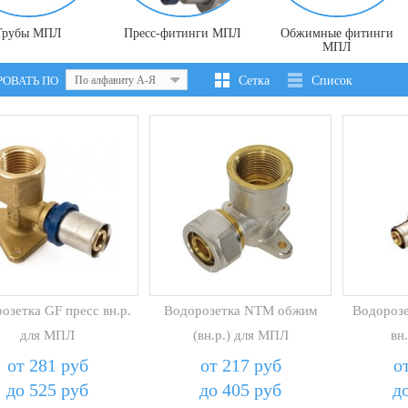
Трубы МПЛ
Пресс-фитинги МПЛ
Обжимные фитинги
МПЛ
РОВАТЬ ПО
По алфавиту А-Я
Сетка
Список
озетка GF пресс вн.р.
Водорозетка NTM обжим
Водорозе
для МПЛ
(вн.р.) для МПЛ
вн
от 281 руб
от 217 руб
о
до 525 руб
до 405 руб
д