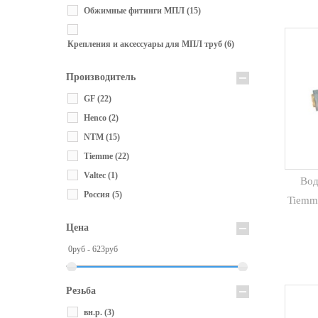
Обжимные фитинги МПЛ
(15)
Крепления и аксессуары для МПЛ труб
(6)
Производитель
GF
(22)
Henco
(2)
NTM
(15)
Tiemme
(22)
Valtec
(1)
Вод
Россия
(5)
Tiemm
Цена
0руб - 623руб
Резьба
вн.р.
(3)