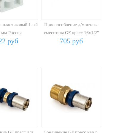
 пластиковый 1-ый
Приспособление д/монтажа
 мм Россия
смесителя GF пресс 16х1/2"
22 руб
705 руб
вн.р.
ние GF пресс для
Соединение GF пресс нар.р.