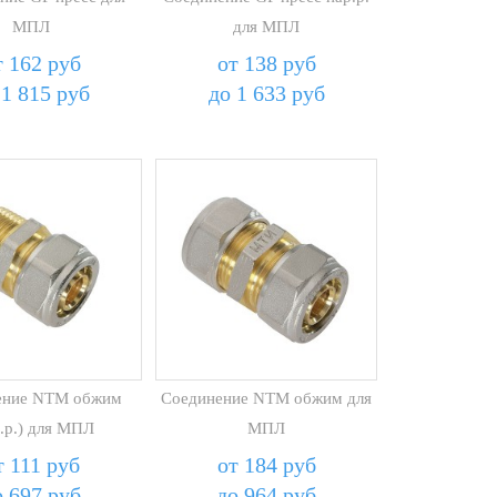
МПЛ
для МПЛ
т 162 руб
от 138 руб
 1 815 руб
до 1 633 руб
ение NTM обжим
Соединение NTM обжим для
.р.) для МПЛ
МПЛ
т 111 руб
от 184 руб
о 697 руб
до 964 руб