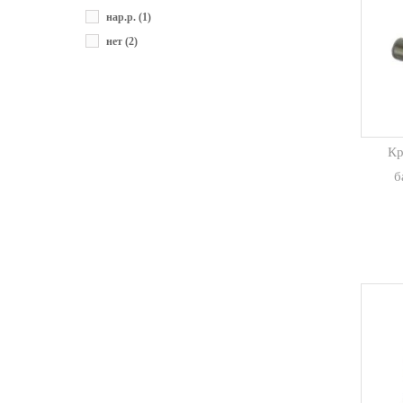
нар.р.
(1)
нет
(2)
Кр
б