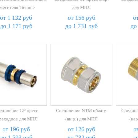
месителя Tiemme
для МПЛ
от 1 132 руб
от 156 руб
о
до 1 171 руб
до 1 731 руб
до
единение GF пресс
Соединение NTM обжим
Соедин
реходное для МПЛ
(вн.р.) для МПЛ
(нар
от 196 руб
от 126 руб
о
до 1 593 руб
до 732 руб
д