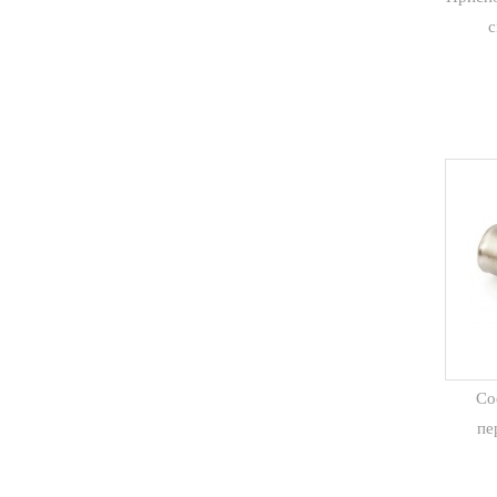
с
Со
пе