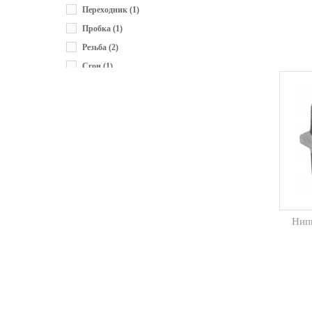
Переходник
(1)
Пробка
(1)
Резьба
(2)
Сгон
(1)
Тройник
(2)
Тройник двухплоскостной
(1)
Угольник
(3)
Футорка
(1)
Нипп