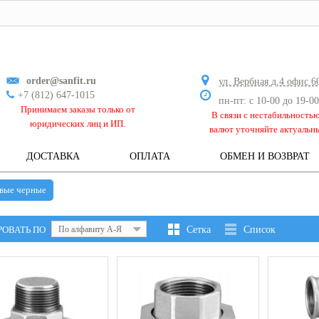
order@sanfit.ru
ул. Вербная д.4 офис 6
+7 (812) 647-1015
пн-пт: с 10-00 до 19-00
Принимаем заказы только от
В связи с нестабильность
юридических лиц и ИП.
валют уточняйте актуальн
ДОСТАВКА
ОПЛАТА
ОБМЕН И ВОЗВРАТ
вые черные
РОВАТЬ ПО
По алфавиту А-Я
Сетка
Список