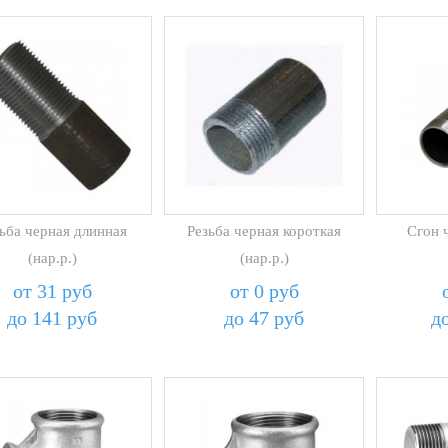
ьба черная длинная
Резьба черная короткая
Сгон 
(нар.р.)
(нар.р.)
от 31 руб
от 0 руб
до 141 руб
до 47 руб
д