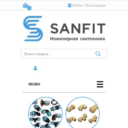
Войти
/
Регистрация
0
Корзина:
(пусто)
МЕНЮ