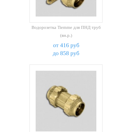
Водорозетка Tiemme для ПНД труб
(вн.р.)
от 416 руб
до 858 руб